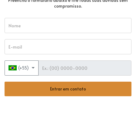
Preencha o formulário abaixo e tire todas suas dúvidas sem
compromisso.
Nome
E-mail
Telefone
(+55)
Entrar em contato