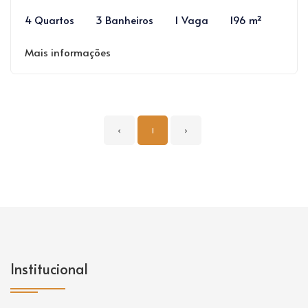
4 Quartos
3 Banheiros
1 Vaga
196 m²
Mais informações
‹
1
›
Institucional