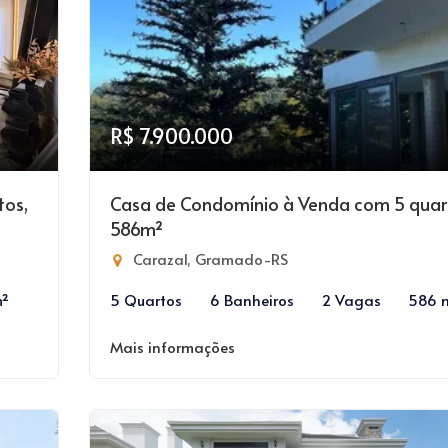
R$ 7.900.000
tos,
Casa de Condomínio à Venda com 5 quar
586m²
Carazal, Gramado-RS
m²
5 Quartos
6 Banheiros
2 Vagas
586 
Mais informações