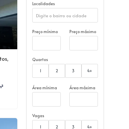
Localidades
Preço mínimo
Preço máximo
tos,
Quartos
1
2
3
4+
m²
Área mínima
Área máxima
Vagas
1
2
3
4+