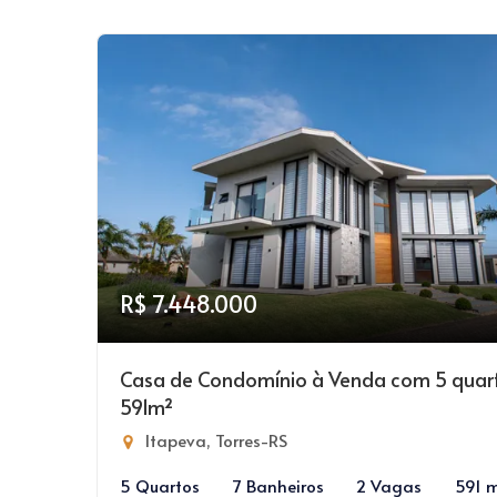
R$ 7.448.000
Casa de Condomínio à Venda com 5 quar
591m²
Itapeva, Torres-RS
5 Quartos
7 Banheiros
2 Vagas
591 