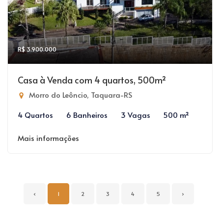
R$ 3.900.000
Casa à Venda com 4 quartos, 500m²
Morro do Leôncio, Taquara-RS
4 Quartos
6 Banheiros
3 Vagas
500 m²
Mais informações
‹
1
2
3
4
5
›