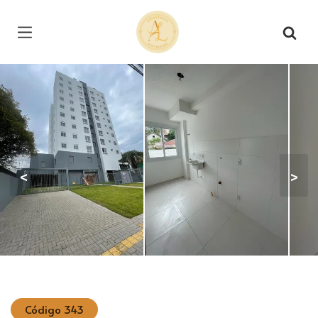
Página inicial
<
>
Código 343