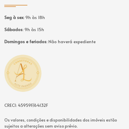
Seg à sex
:
9h às 18h
Sábados
:
9h às 15h
Domingos e feriados
:
Não haverá expediente
Página inicial
CRECI: 45959F/64132F
Os valores, condições e disponibilidades dos imóveis estão
sujeitos a alterações sem aviso prévio.