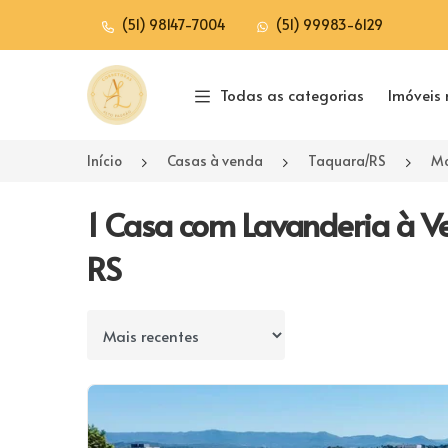
(51) 98147-7004
(51) 99983-6129
Página inicial
Todas as categorias
Imóveis 
Início
Casas à venda
Taquara/RS
Mo
1 Casa com Lavanderia à V
RS
Ordenar por