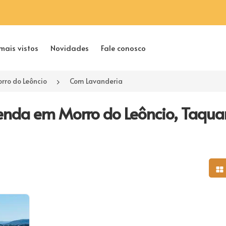
mais vistos
Novidades
Fale conosco
rro do Leôncio
Com Lavanderia
enda em Morro do Leôncio, Taqua
Mo