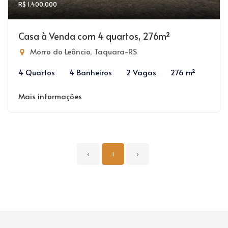
R$ 1.400.000
Casa à Venda com 4 quartos, 276m²
Morro do Leôncio, Taquara-RS
4 Quartos
4 Banheiros
2 Vagas
276 m²
Mais informações
‹
1
›