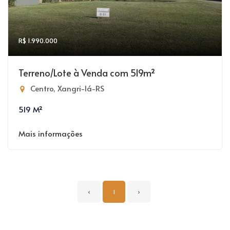
R$ 1.990.000
Terreno/Lote à Venda com 519m²
Centro, Xangri-lá-RS
519 M²
Mais informações
‹
1
›