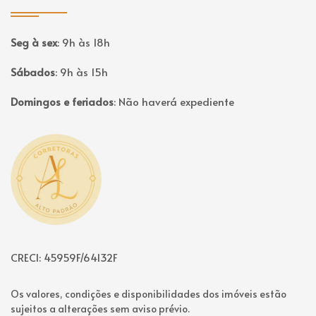
Seg à sex
:
9h às 18h
Sábados
:
9h às 15h
Domingos e feriados
:
Não haverá expediente
Página inicial
CRECI: 45959F/64132F
Os valores, condições e disponibilidades dos imóveis estão
sujeitos a alterações sem aviso prévio.