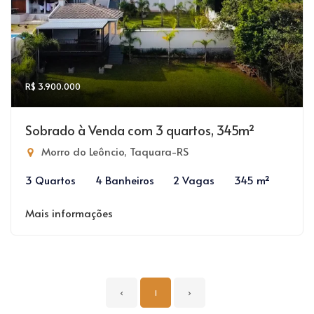
R$ 3.900.000
Sobrado à Venda com 3 quartos, 345m²
Morro do Leôncio, Taquara-RS
3 Quartos
4 Banheiros
2 Vagas
345 m²
Mais informações
‹
1
›