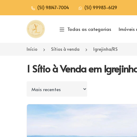
(51) 98147-7004
(51) 99983-6129
Página inicial
Todas as categorias
Imóveis 
Início
Sítios à venda
Igrejinha/RS
1 Sítio à Venda em Igrejinh
Ordenar por