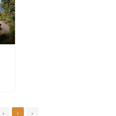
‹
1
›