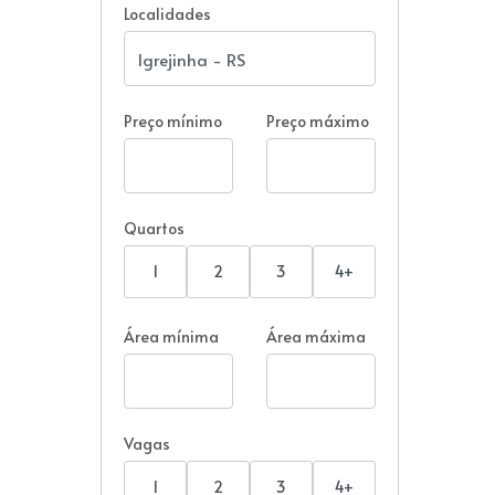
Localidades
Preço mínimo
Preço máximo
Quartos
1
2
3
4+
Área mínima
Área máxima
Vagas
1
2
3
4+