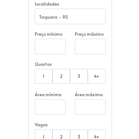
Localidades
Preço mínimo
Preço máximo
Quartos
1
2
3
4+
Área mínima
Área máxima
Vagas
1
2
3
4+