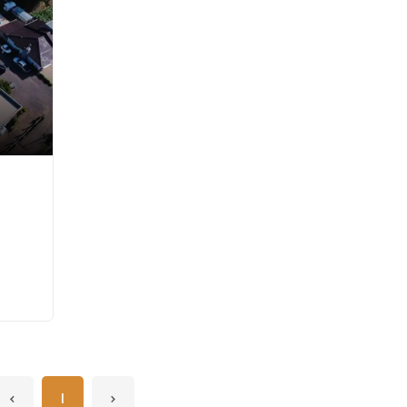
‹
1
›