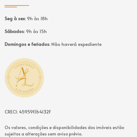
Seg à sex
:
9h às 18h
Sábados
:
9h às 15h
Domingos e feriados
:
Não haverá expediente
Página inicial
CRECI: 45959F/64132F
Os valores, condições e disponibilidades dos imóveis estão
sujeitos a alterações sem aviso prévio.