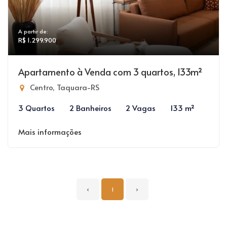
A partir de:
R$ 1.299.900
Apartamento à Venda com 3 quartos, 133m²
Centro, Taquara-RS
3 Quartos
2 Banheiros
2 Vagas
133 m²
Mais informações
‹
1
›