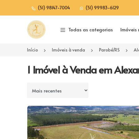
(51) 98147-7004
(51) 99983-6129
Página inicial
Todas as categorias
Imóveis 
Início
Imóveis à venda
Parobé/RS
Al
1 Imóvel à Venda em Alexan
Ordenar por