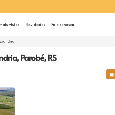
mais vistos
Novidades
Fale conosco
exandria
dria, Parobé, RS
Mo