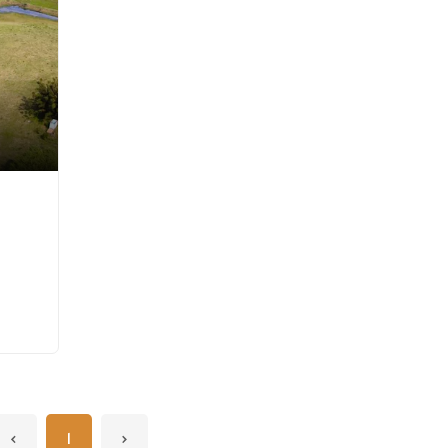
‹
1
›