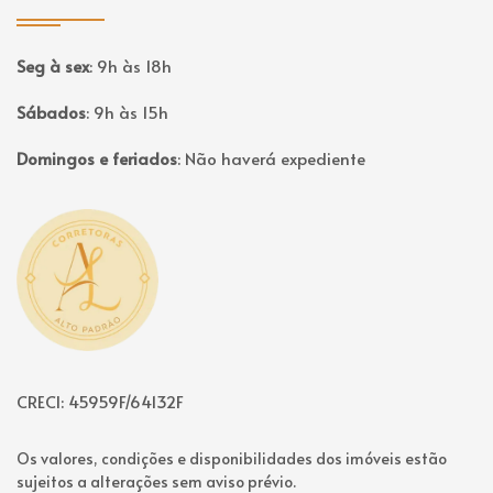
Seg à sex
:
9h às 18h
Sábados
:
9h às 15h
Domingos e feriados
:
Não haverá expediente
Página inicial
CRECI: 45959F/64132F
Os valores, condições e disponibilidades dos imóveis estão
sujeitos a alterações sem aviso prévio.