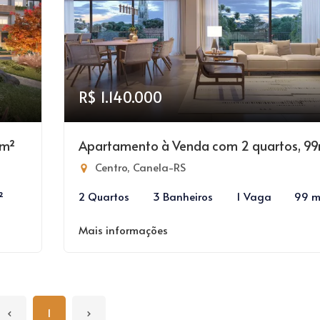
R$ 1.140.000
0m²
Apartamento à Venda com 2 quartos, 9
Centro, Canela-RS
²
2 Quartos
3 Banheiros
1 Vaga
99 m
Mais informações
‹
1
›