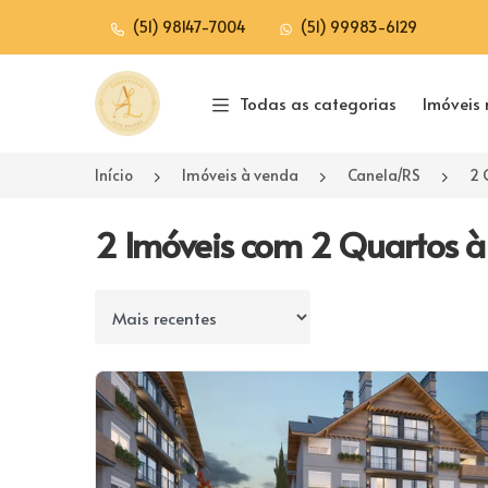
(51) 98147-7004
(51) 99983-6129
Página inicial
Todas as categorias
Imóveis 
Início
Imóveis à venda
Canela/RS
2 
2 Imóveis com 2 Quartos à
Ordenar por