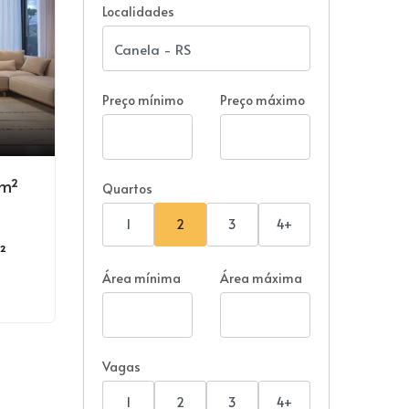
Localidades
Preço mínimo
Preço máximo
9m²
Quartos
1
2
3
4+
²
Área mínima
Área máxima
Vagas
1
2
3
4+