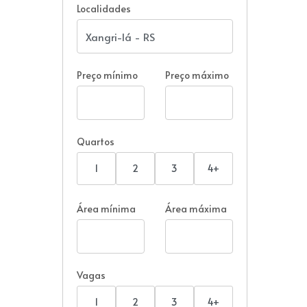
Localidades
Preço mínimo
Preço máximo
Quartos
1
2
3
4+
Área mínima
Área máxima
Vagas
1
2
3
4+