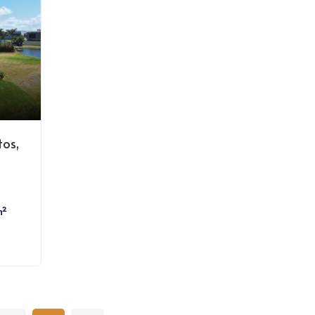
tos,
m²