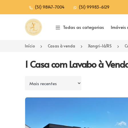
(51) 98147-7004
(51) 99983-6129
Página inicial
Todas as categorias
Imóveis 
Início
Casas à venda
Xangri-lá/RS
C
1 Casa com Lavabo à Venda
Ordenar por