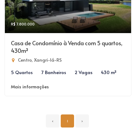
R$ 7.800.000
Casa de Condomínio à Venda com 5 quartos,
430m²
Centro, Xangri-lá-RS
5 Quartos
7 Banheiros
2 Vagas
430 m²
Mais informações
‹
1
›