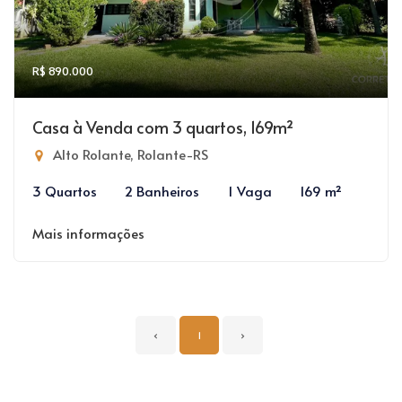
R$ 890.000
Casa à Venda com 3 quartos, 169m²
Alto Rolante, Rolante-RS
3 Quartos
2 Banheiros
1 Vaga
169 m²
Mais informações
‹
1
›