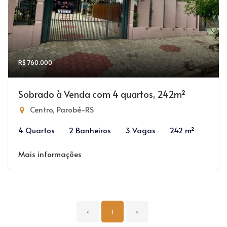
R$ 760.000
Sobrado à Venda com 4 quartos, 242m²
Centro, Parobé-RS
4 Quartos
2 Banheiros
3 Vagas
242 m²
Mais informações
‹
1
›