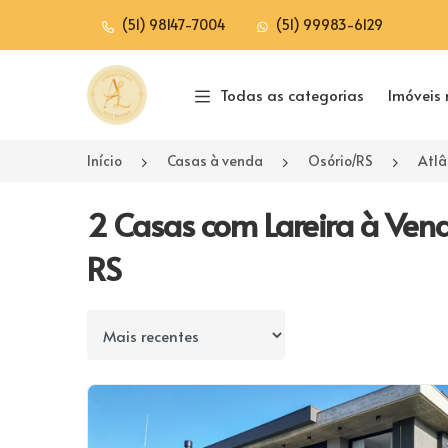
(51) 98147-7004
(51) 99983-6129
Página inicial
Todas as categorias
Imóveis 
Início
Casas à venda
Osório/RS
Atlâ
2 Casas com Lareira à Venda
RS
Ordenar por