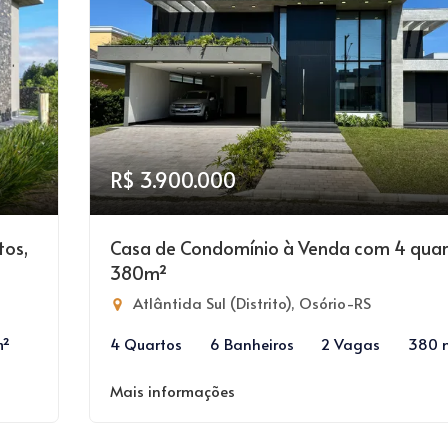
R$ 3.900.000
tos,
Casa de Condomínio à Venda com 4 quar
380m²
Atlântida Sul (Distrito), Osório-RS
m²
4 Quartos
6 Banheiros
2 Vagas
380 
Mais informações