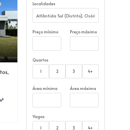
Localidades
Preço mínimo
Preço máximo
Quartos
tos,
1
2
3
4+
Área mínima
Área máxima
m²
Vagas
1
2
3
4+