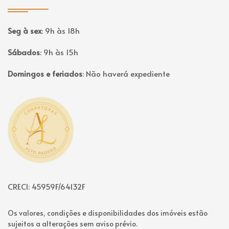
Seg à sex
:
9h às 18h
Sábados
:
9h às 15h
Domingos e feriados
:
Não haverá expediente
Página inicial
CRECI: 45959F/64132F
Os valores, condições e disponibilidades dos imóveis estão
sujeitos a alterações sem aviso prévio.