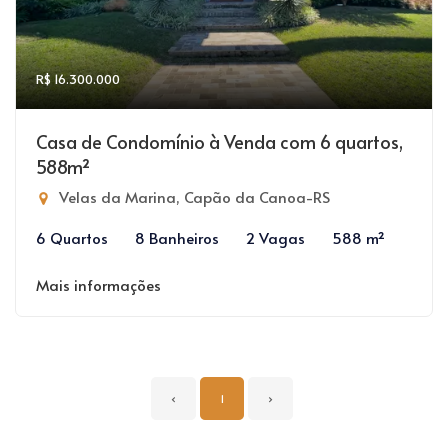
R$ 16.300.000
Casa de Condomínio à Venda com 6 quartos,
588m²
Velas da Marina, Capão da Canoa-RS
6 Quartos
8 Banheiros
2 Vagas
588 m²
Mais informações
‹
1
›