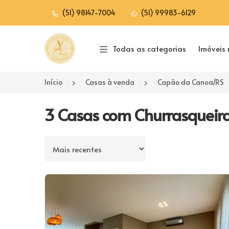
(51) 98147-7004
(51) 99983-6129
Página inicial
Todas as categorias
Imóveis 
Início
Casas à venda
Capão da Canoa/RS
3 Casas com Churrasqueir
Ordenar por