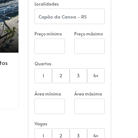
Localidades
Preço mínimo
Preço máximo
tos
Quartos
1
2
3
4+
Área mínima
Área máxima
Vagas
1
2
3
4+