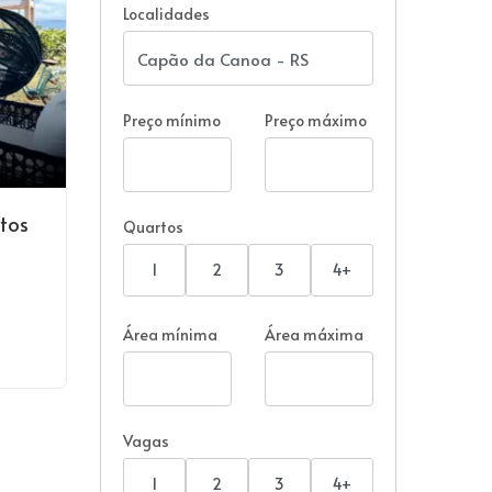
Localidades
Preço mínimo
Preço máximo
tos
Quartos
1
2
3
4+
Área mínima
Área máxima
Vagas
1
2
3
4+