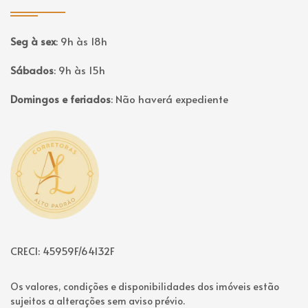
Seg à sex
:
9h às 18h
Sábados
:
9h às 15h
Domingos e feriados
:
Não haverá expediente
Página inicial
CRECI: 45959F/64132F
Os valores, condições e disponibilidades dos imóveis estão
sujeitos a alterações sem aviso prévio.