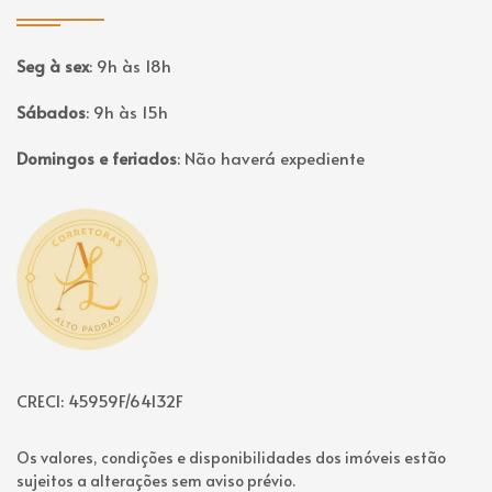
Seg à sex
:
9h às 18h
Sábados
:
9h às 15h
Domingos e feriados
:
Não haverá expediente
Página inicial
CRECI: 45959F/64132F
Os valores, condições e disponibilidades dos imóveis estão
sujeitos a alterações sem aviso prévio.