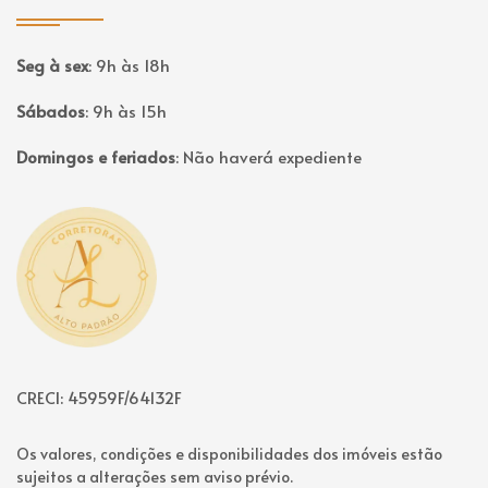
Seg à sex
:
9h às 18h
Sábados
:
9h às 15h
Domingos e feriados
:
Não haverá expediente
Página inicial
CRECI: 45959F/64132F
Os valores, condições e disponibilidades dos imóveis estão
sujeitos a alterações sem aviso prévio.