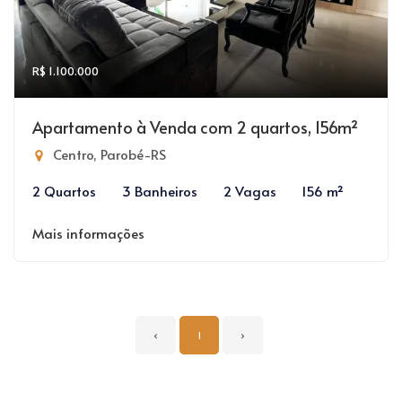
R$ 1.100.000
Apartamento à Venda com 2 quartos, 156m²
Centro, Parobé-RS
2 Quartos
3 Banheiros
2 Vagas
156 m²
Mais informações
‹
1
›